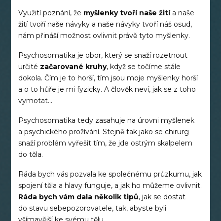
Využití poznání, že
myšlenky tvoří naše žití
a naše
žití tvoří naše návyky a naše návyky tvoří náš osud,
nám přináší možnost ovlivnit právě tyto myšlenky.
Psychosomatika je obor, který se snaží rozetnout
určité
začarované kruhy
, když se točíme stále
dokola. Čím je to horší, tím jsou moje myšlenky horší
a o to hůře je mi fyzicky. A člověk neví, jak se z toho
vymotat...
Psychosomatika tedy zasahuje na úrovni myšlenek
a psychického prožívání. Stejně tak jako se chirurg
snaží problém vyřešit tím, že jde ostrým skalpelem
do těla.
Ráda bych vás pozvala ke společnému průzkumu, jak
spojení těla a hlavy funguje, a jak ho můžeme ovlivnit.
Ráda bych vám dala několik tipů
, jak se dostat
do stavu sebepozorovatele, tak, abyste byli
všímavější ke svému tělu.