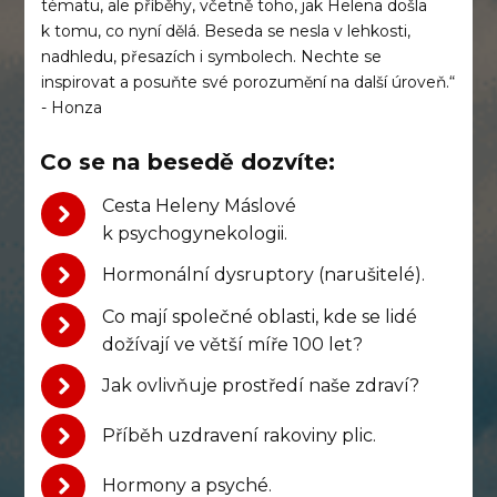
tématu, ale příběhy, včetně toho, jak Helena došla
k tomu, co nyní dělá. Beseda se nesla v lehkosti,
nadhledu, přesazích i symbolech. Nechte se
inspirovat a posuňte své porozumění na další úroveň.“
- Honza
Co se na besedě dozvíte:
Cesta Heleny Máslové
k psychogynekologii.
Hormonální dysruptory (narušitelé).
Co mají společné oblasti, kde se lidé
dožívají ve větší míře 100 let?
Jak ovlivňuje prostředí naše zdraví?
Příběh uzdravení rakoviny plic.
Hormony a psyché.