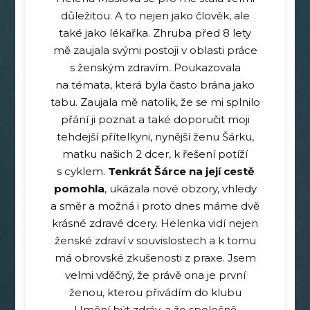
důležitou. A to nejen jako člověk, ale
také jako lékařka. Zhruba před 8 lety
mě zaujala svými postoji v oblasti práce
s ženským zdravím. Poukazovala
na témata, která byla často brána jako
tabu. Zaujala mě natolik, že se mi splnilo
přání ji poznat a také doporučit moji
tehdejší přítelkyni, nynější ženu Šárku,
matku našich 2 dcer, k řešení potíží
s cyklem.
Tenkrát Šárce na její cestě
pomohla
, ukázala nové obzory, vhledy
a směr a možná i proto dnes máme dvě
krásné zdravé dcery. Helenka vidí nejen
ženské zdraví v souvislostech a k tomu
má obrovské zkušenosti z praxe. Jsem
velmi vděčný, že právě ona je první
ženou, kterou přivádím do klubu
Umění být zdráv, a že společně