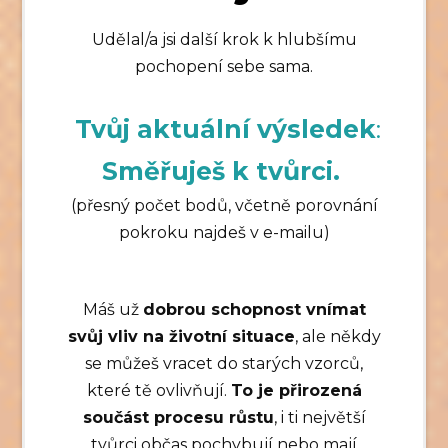
Udělal/a jsi další krok k hlubšímu
pochopení sebe sama.
Tvůj aktuální výsledek
:
Směřuješ k tvůrci.
(přesný počet bodů, včetně porovnání
pokroku najdeš v e-mailu)
Máš už
dobrou schopnost vnímat
svůj vliv na životní situace
, ale někdy
se můžeš vracet do starých vzorců,
které tě ovlivňují.
To je přirozená
součást procesu růstu
, i ti největší
tvůrci občas pochybují nebo mají