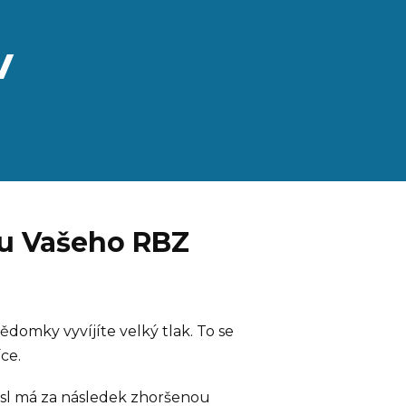
v
ou Vašeho RBZ
domky vyvíjíte velký tlak. To se
ce.
mysl má za následek zhoršenou