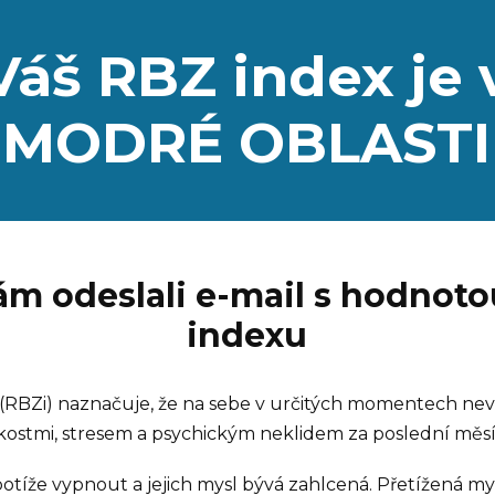
Váš RBZ index je 
MODRÉ OBLASTI
ám odeslali e-mail s hodnot
indexu
 (RBZi) naznačuje, že na sebe v určitých momentech nevě
ostmi, stresem a psychickým neklidem za poslední měsí
 potíže vypnout a jejich mysl bývá zahlcená. Přetížená 