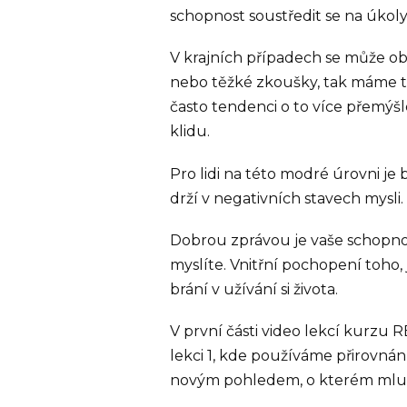
schopnost soustředit se na úkoly
V krajních případech se může ob
nebo těžké zkoušky, tak máme te
často tendenci o to více přemýšl
klidu.
Pro lidi na této modré úrovni je
drží v negativních stavech mysli.
Dobrou zprávou je vaše schopnost
myslíte. Vnitřní pochopení toho,
brání v užívání si života.
V první části video lekcí kurzu
lekci 1, kde používáme přirovná
novým pohledem, o kterém mluv