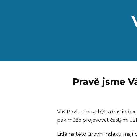
Pravě jsme V
Váš Rozhodni se být zdráv index
pak může projevovat častými úzk
Lidé na této úrovni indexu mají