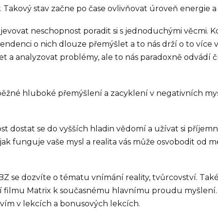
. Takový stav začne po čase ovlivňovat úroveň energie a k
jevovat neschopnost poradit si s jednoduchými věcmi. 
ndenci o nich dlouze přemýšlet a to nás drží o to více 
et a analyzovat problémy, ale to nás paradoxně odvádí č
 běžné hluboké přemýšlení a zacyklení v negativních myš
 dostat se do vyšších hladin vědomí a užívat si příjemné
 jak funguje vaše mysl a realita vás může osvobodit od m
 RBZ se dozvíte o tématu vnímání reality, tvůrcovství.
ní filmu Matrix k současnému hlavnímu proudu myšlení. P
ím v lekcích a bonusových lekcích.