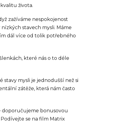
valitu života.
Když zažíváme nespokojenost
v nízkých stavech mysli. Máme
ím dál více od tolik potřebného
lenkách, které nás o to déle
 stavy mysli je jednodušší než si
entální zátěže, která nám často
 Také doporučujeme bonusovou
odívejte se na film Matrix