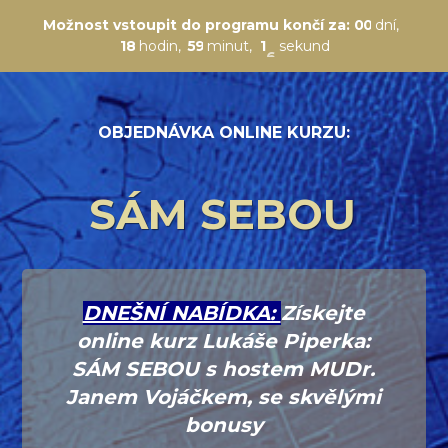
Možnost vstoupit do programu končí za:
0
0
dní
1
8
hodin
5
9
minut
1
5
sekund
OBJEDNÁVKA ONLINE KURZU:
SÁM SEBOU
DNEŠNÍ NABÍDKA:
Získejte
online kurz Lukáše Piperka:
SÁM SEBOU s hostem MUDr.
Janem Vojáčkem, se skvělými
bonusy