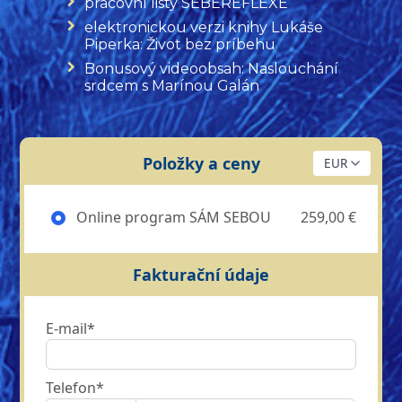
pracovní listy SEBEREFLEXE
elektronickou verzi knihy Lukáše
Piperka: Život bez príbehu
Bonusový videoobsah: Naslouchání
srdcem s Marínou Galán
Položky a ceny
Online program SÁM SEBOU
259,00 €
Fakturační údaje
E-mail*
Telefon*