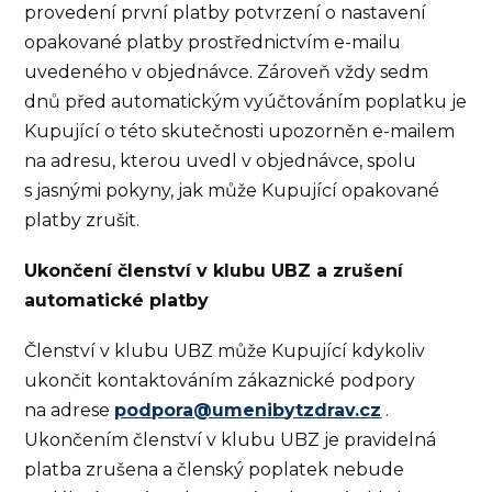
provedení první platby potvrzení o nastavení
opakované platby prostřednictvím e-mailu
uvedeného v objednávce. Zároveň vždy sedm
dnů před automatickým vyúčtováním poplatku je
Kupující o této skutečnosti upozorněn e-mailem
na adresu, kterou uvedl v objednávce, spolu
s jasnými pokyny, jak může Kupující opakované
platby zrušit.
Ukončení členství v klubu UBZ a zrušení
automatické platby
Členství v klubu UBZ může Kupující kdykoliv
ukončit kontaktováním zákaznické podpory
na adrese
p
o
d
p
o
r
a
@
u
m
e
n
i
b
y
t
z
d
r
a
v
.
c
z
.
Ukončením členství v klubu UBZ je pravidelná
platba zrušena a členský poplatek nebude