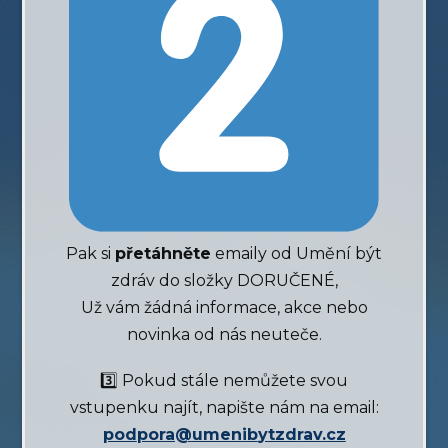
Pak si
přetáhněte
emaily od Umění být
zdráv do složky DORUČENÉ,
Už vám žádná informace, akce nebo
novinka od nás neuteče.
3️⃣ Pokud stále nemůžete svou
vstupenku najít, napište nám na email:
p
o
d
p
o
r
a
@
u
m
e
n
i
b
y
t
z
d
r
a
v
.
c
z