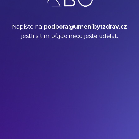
Napište na
p
o
d
p
o
r
a
@
u
m
e
n
i
b
y
t
z
d
r
a
v
.
c
z
jestli s tím půjde něco ještě udělat.