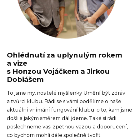
Ohlédnutí za uplynulým rokem
a vize
s Honzou Vojáčkem a Jirkou
Dobiášem
To jsme my, nositelé myšlenky Umění být zdráv
a tvůrci klubu. Rádi se s vámi podělíme o naše
aktuální vnímání fungování klubu, o to, kam jsme
došli a jakým směrem dál jdeme. Také si rádi
poslechneme vaši zpětnou vazbu a doporučení,
co bychom mohli dále společně tvořit.