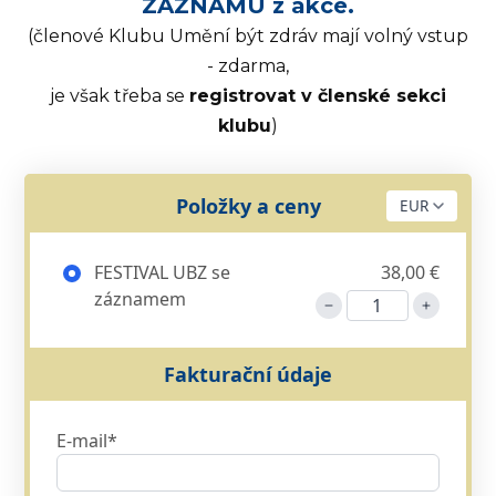
ZÁZNAMU z akce.
(členové Klubu Umění být zdráv mají volný vstup
- zdarma,
je však třeba se
registrovat v členské sekci
klubu
)
Položky a ceny
FESTIVAL UBZ se
38,00 €
záznamem
Fakturační údaje
E-mail*