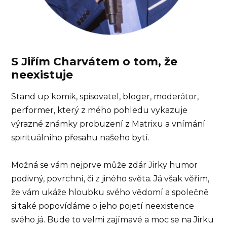
S Jiřím Charvátem o tom, že
neexistuje
Stand up komik, spisovatel, bloger, moderátor,
performer, který z mého pohledu vykazuje
výrazné známky probuzení z Matrixu a vnímání
spirituálního přesahu našeho bytí.
Možná se vám nejprve může zdár Jirky humor
podivný, povrchní, či z jiného světa. Já však věřím,
že vám ukáže hloubku svého vědomí a společně
si také popovídáme o jeho pojetí neexistence
svého já. Bude to velmi zajímavé a moc se na Jirku