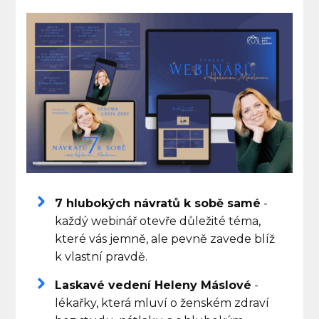
7 hlubokých návratů k sobě samé
-
každý webinář otevře důležité téma,
které vás jemně, ale pevně zavede blíž
k vlastní pravdě.
Laskavé vedení Heleny Máslové
-
lékařky, která mluví o ženském zdraví