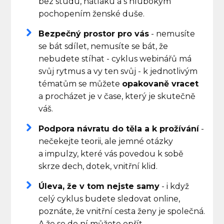
bez studu, nátlaku a s hlubokým
pochopením ženské duše.
Bezpečný prostor pro vás
- nemusíte
se bát sdílet, nemusíte se bát, že
nebudete stíhat - cyklus webinářů má
svůj rytmus a vy ten svůj - k jednotlivým
tématům se můžete
opakovaně vracet
a procházet je v čase, který je skutečně
váš.
Podpora návratu do těla a k prožívání
-
nečekejte teorii, ale jemné otázky
a impulzy, které vás povedou k sobě
skrze dech, dotek, vnitřní klid.
Úleva, že v tom nejste samy
- i když
celý cyklus budete sledovat online,
poznáte, že vnitřní cesta ženy je společná.
A že se do ní můžete opřít.