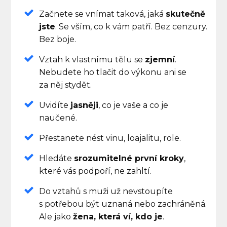
Začnete se vnímat taková, jaká
skutečně
jste
. Se vším, co k vám patří. Bez cenzury.
Bez boje.
Vztah k vlastnímu tělu se
zjemní
.
Nebudete ho tlačit do výkonu ani se
za něj stydět.
Uvidíte
jasněji
, co je vaše a co je
naučené.
Přestanete nést vinu, loajalitu, role.
Hledáte
srozumitelné první kroky
,
které vás podpoří, ne zahltí.
Do vztahů s muži už nevstoupíte
s potřebou být uznaná nebo zachráněná.
Ale jako
žena, která ví, kdo je
.