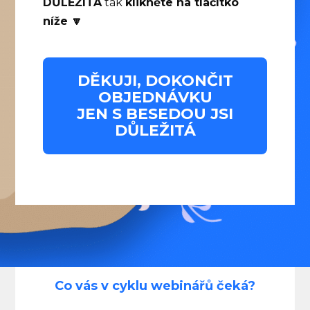
DŮLEŽITÁ
tak
klikněte na tlačítko
níže 🔽
DĚKUJI, DOKONČIT
OBJEDNÁVKU
JEN S BESEDOU JSI
DŮLEŽITÁ
Co vás v cyklu webinářů čeká?