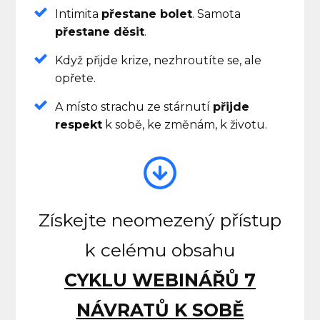
Intimita
přestane bolet
. Samota
přestane děsit
.
Když přijde krize, nezhroutíte se, ale
opřete.
A místo strachu ze stárnutí
přijde
respekt
k sobě, ke změnám, k životu.
Získejte neomezený přístup
k celému obsahu
CYKLU WEBINÁŘŮ 7
NÁVRATŮ K SOBĚ