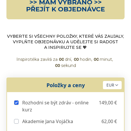
>> MÁM VYBRÁNO >>
PŘEJÍT K OBJEDNÁVCE
VYBERTE SI VŠECHNY POLOŽKY, KTERÉ VÁS ZAUJALY,
VYPLŇTE OBJEDNÁVKU A UDĚLEJTE SI RADOST
A INSPIRUJTE SE 💖
Inspirotéka zavírá za
0
0
dní
0
0
hodin
0
0
minut
0
0
sekund
Položky a ceny
Rozhodni se být zdráv - online
149,00 €
kurz
Akademie Jana Vojáčka
62,00 €