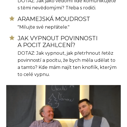
DOTAZ: Jak jako vědomí lidé komunikujete
s těmi nevědomými? Třeba s rodiči.
ARAMEJSKÁ MOUDROST
"Milujte své nepřátele."
JAK VYPNOUT POVINNOSTI
A POCIT ZAHLCENÍ?
DOTAZ: Jak vypnout, jak přetrhnout řetěz
povinností a pocitu, že bych měla udělat to
a tamto? Kde mám najít ten knoflík, kterým
to celé vypnu.