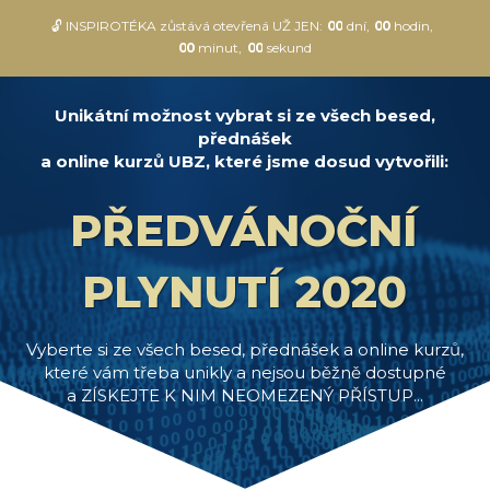
🔓 INSPIROTÉKA zůstává otevřená UŽ JEN:
0
0
dní
0
0
hodin
0
0
minut
0
0
sekund
Unikátní možnost vybrat si ze všech besed,
přednášek
a online kurzů UBZ, které jsme dosud vytvořili:
PŘEDVÁNOČNÍ
PLYNUTÍ 2020
Vyberte si ze všech besed, přednášek a online kurzů,
které vám třeba unikly a nejsou běžně dostupné
a ZÍSKEJTE K NIM NEOMEZENÝ PŘÍSTUP...