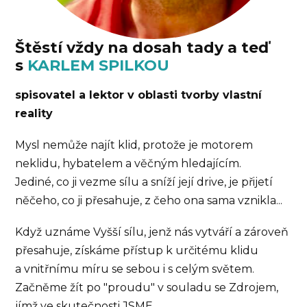
Štěstí vždy na dosah tady a teď
s
KARLEM SPILKOU
spisovatel a lektor v oblasti tvorby vlastní
reality
Mysl nemůže najít klid, protože je motorem
neklidu, hybatelem a věčným hledajícím.
Jediné, co ji vezme sílu a sníží její drive, je přijetí
něčeho, co ji přesahuje, z čeho ona sama vznikla...
Když uznáme Vyšší sílu, jenž nás vytváří a zároveň
přesahuje, získáme přístup k určitému klidu
a vnitřnímu míru se sebou i s celým světem.
Začněme žít po "proudu" v souladu se Zdrojem,
jímž ve skutečnosti JSME.