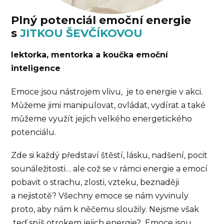
Plný potenciál emoční energie
s
JITKOU ŠEVČÍKOVOU
lektorka, mentorka a koučka emoční
inteligence
Emoce jsou nástrojem vlivu, je to energie v akci.
Můžeme jimi manipulovat, ovládat, vydírat a také
můžeme využít jejich velkého energetického
potenciálu.
Zde si každý představí štěstí, lásku, nadšení, pocit
sounáležitosti… ale což se v rámci energie a emocí
pobavit o strachu, zlosti, vzteku, beznaději
a nejistotě? Všechny emoce se nám vyvinuly
proto, aby nám k něčemu sloužily. Nejsme však
teď spíš otrokem jejich energie? Emoce jsou