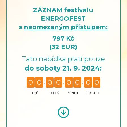
ZÁZNAM festivalu
ENERGOFEST
s
neomezeným přístupem:
797 Kč
(32 EUR)
Tato nabídka platí pouze
do soboty 21. 9. 2024:
0
0
0
0
0
0
0
0
DNÍ
HODIN
MINUT
SEKUND