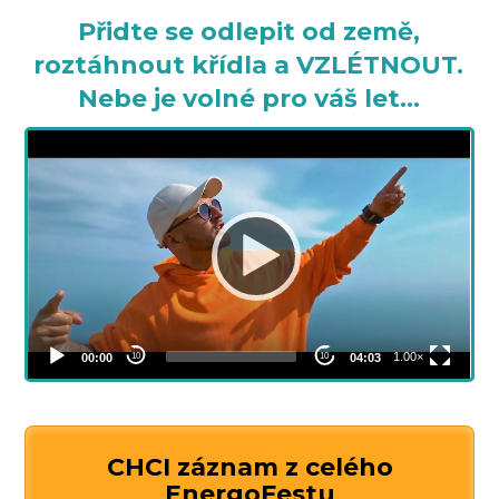
Přidte se odlepit od země,
roztáhnout křídla a VZLÉTNOUT.
Nebe je volné pro váš let...
CHCI záznam z celého
EnergoFestu