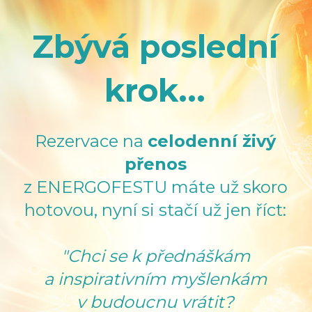
Zbývá poslední
krok...
Rezervace na
celodenní živý
přenos
z ENERGOFESTU máte už skoro
hotovou, nyní si stačí už jen říct:
"Chci se k přednáškám
a inspirativním myšlenkám
v budoucnu vrátit?