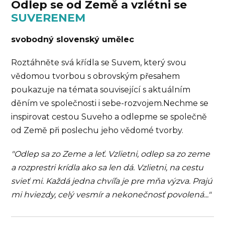
Odlep se od Země a vzlétni se
SUVERENEM
svobodný slovenský umělec
Roztáhněte svá křídla se Suvem, který svou
vědomou tvorbou s obrovským přesahem
poukazuje na témata související s aktuálním
děním ve společnosti i sebe-rozvojem.Nechme se
inspirovat cestou Suveho a odlepme se společně
od Země při poslechu jeho vědomé tvorby.
"Odlep sa zo Zeme a leť. Vzlietni, odlep sa zo zeme
a rozprestri krídla ako sa len dá. Vzlietni, na cestu
svieť mi. Každá jedna chvíľa je pre mňa výzva. Prajú
mi hviezdy, celý vesmír a nekonečnosť povolená..."