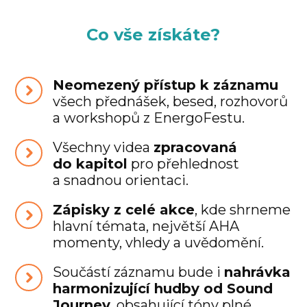
Co vše získáte?
Neomezený přístup k záznamu
všech přednášek, besed, rozhovorů
a workshopů z EnergoFestu.
Všechny videa
zpracovaná
do kapitol
pro přehlednost
a snadnou orientaci.
Zápisky z celé akce
, kde shrneme
hlavní témata, největší AHA
momenty, vhledy a uvědomění.
Součástí záznamu bude i
nahrávka
harmonizující hudby od Sound
Journey
, obsahující tóny plné