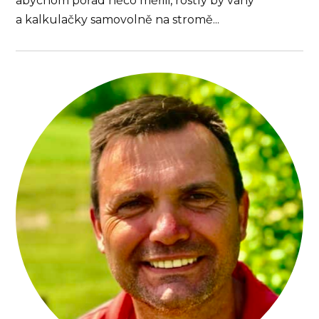
abychom pořád něco měřili, rostly by váhy
a kalkulačky samovolně na stromě...