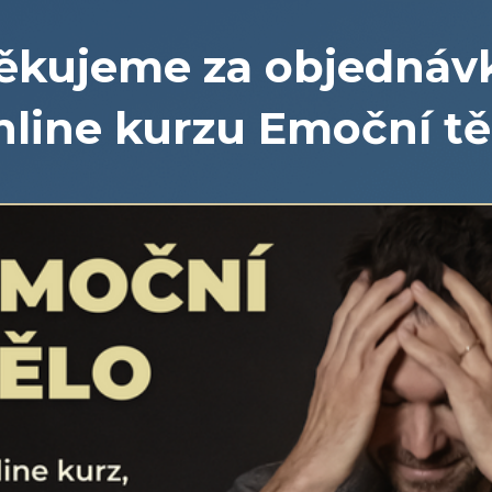
ěkujeme za objednáv
nline kurzu Emoční tě