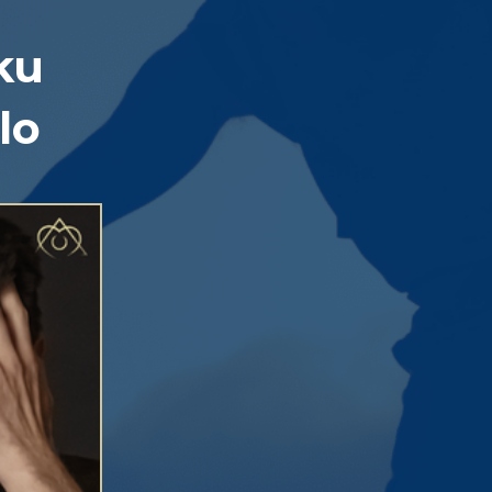
ku
lo