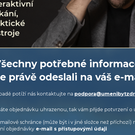
šechny potřebné informac
e právě odeslali na váš e-mai
padě potíží nás kontaktujte na
p
o
d
p
o
r
a
@
u
m
e
n
i
b
y
t
z
d
r
áte objednávku uhrazenou, tak vám přijde potvrzení o
-mailové schránce (může být i v jiné složce než příchozí)
ení objednávky
e-mail s přístupovými údaji