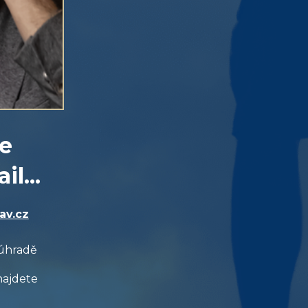
e
l...
a
v
.
c
z
 úhradě
 najdete