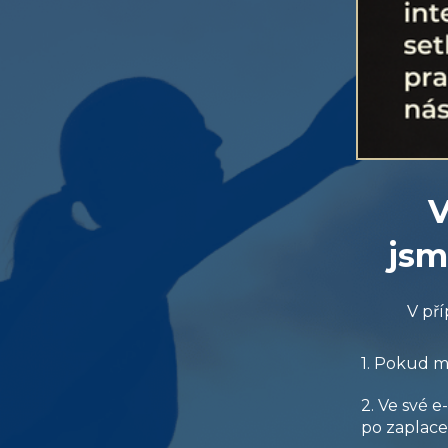
V
jsm
V pří
1. Pokud m
2. Ve své e
po zaplac