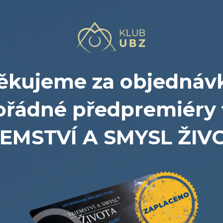
ěkujeme za objednáv
řádné předpremiéry 
EMSTVÍ A SMYSL ŽIV