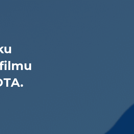
ku
filmu
OTA.