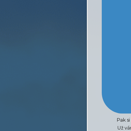
Pak si
Už vá