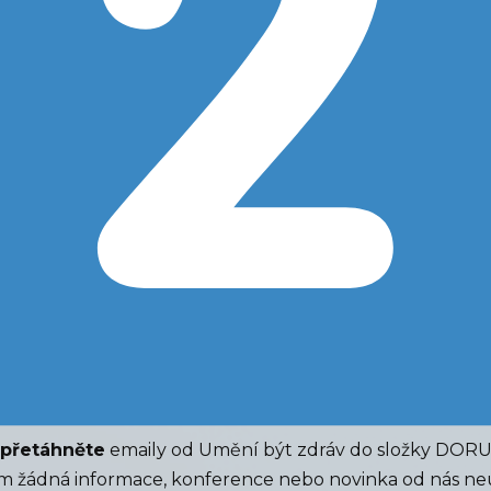
přetáhněte
emaily od Umění být zdráv do složky DOR
m žádná informace, konference nebo novinka od nás ne