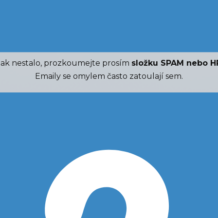
tak nestalo, prozkoumejte prosím
složku SPAM nebo 
Emaily se omylem často zatoulají sem.