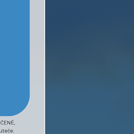
UČENÉ,
uteče.