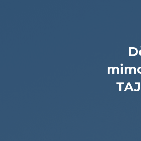
D
mimo
TAJ