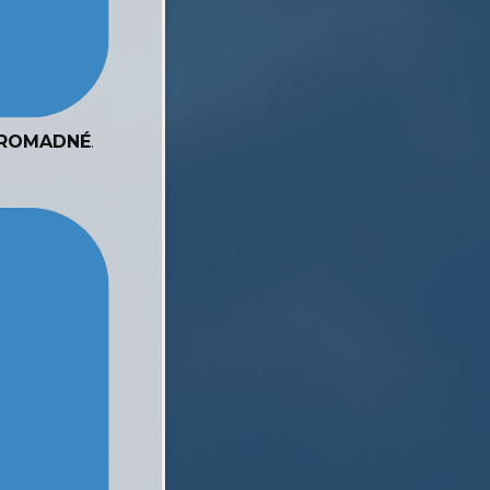
HROMADNÉ
.