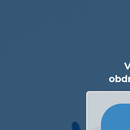
V
obdr