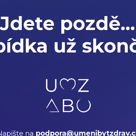
Jdete pozdě...
ídka už skonč
Napište na
p
o
d
p
o
r
a
@
u
m
e
n
i
b
y
t
z
d
r
a
v
.
c