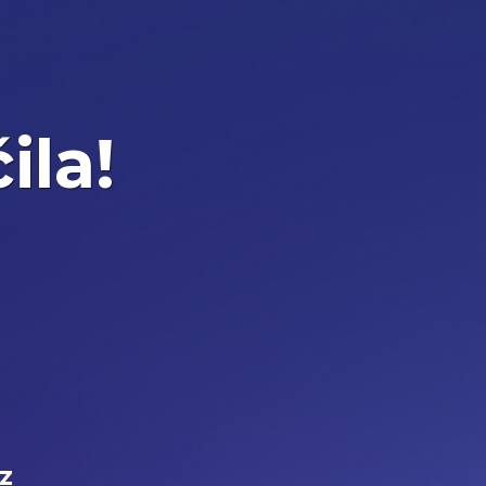
ila!
z