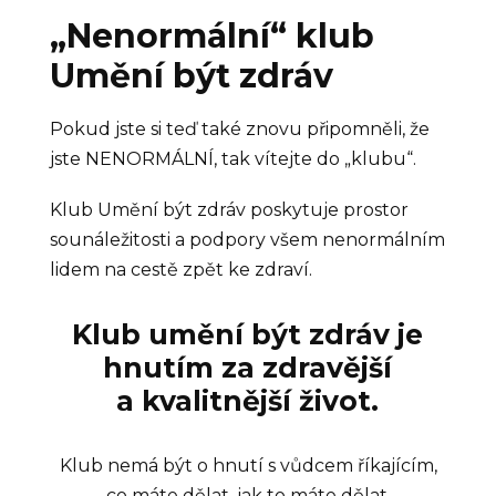
„Nenormální“ klub
Umění být zdráv
Pokud jste si teď také znovu připomněli, že
jste NENORMÁLNÍ, tak vítejte do „klubu“.
Klub Umění být zdráv poskytuje prostor
sounáležitosti a podpory všem nenormálním
lidem na cestě zpět ke zdraví.
Klub umění být zdráv je
hnutím za zdravější
a kvalitnější život.
Klub nemá být o hnutí s vůdcem říkajícím,
co máte dělat, jak to máte dělat.