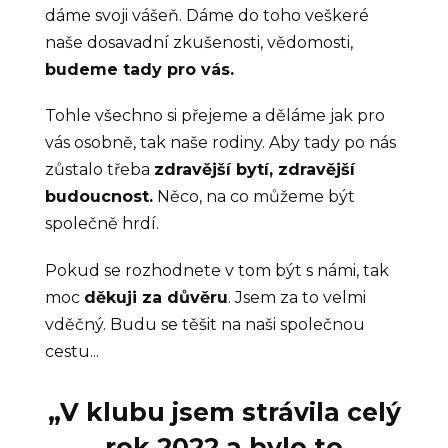
dáme svoji vášeň. Dáme do toho veškeré
naše dosavadní zkušenosti, vědomosti,
budeme tady pro vás.
Tohle všechno si přejeme a děláme jak pro
vás osobně, tak naše rodiny. Aby tady po nás
zůstalo třeba
zdravější bytí, zdravější
budoucnost.
Něco, na co můžeme být
společně hrdí.
Pokud se rozhodnete v tom být s námi, tak
moc
děkuji za důvěru
. Jsem za to velmi
vděčný. Budu se těšit na naši společnou
cestu...
„V klubu jsem strávila celý
rok 2022 a bylo to