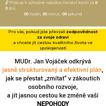
🔓 Přístup k výhodné nabídce členství končí za
0
0
dní
0
0
hodin
0
0
minut
0
0
sekund
Pro vás, pokud jste převzali
zodpovědnost
za svoje zdraví
a chcete jít cestou kvalitního života ve
spokojenosti
MUDr. Jan Vojáček odkrývá
jasně strukturovaný a efektivní plán
,
jak se přestat „zmítat“ v zákoutích
osobního rozvoje,
a jít jasnou cestou ke změně vaší
NEPOHODY