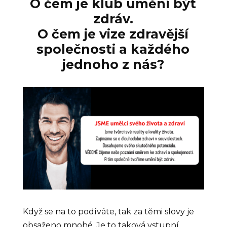
O čem je klub umění být
zdráv.
O čem je vize zdravější
společnosti a každého
jednoho z nás?
Když se na to podíváte, tak za těmi slovy je
obsaženo mnohé. Je to taková vstupní