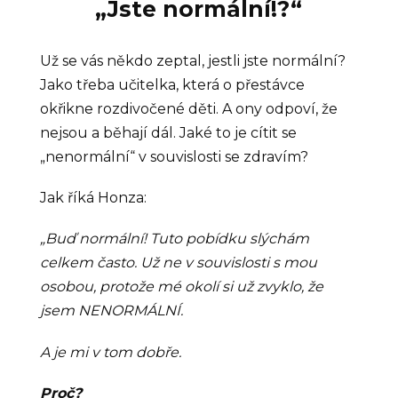
„Jste normální!?“
Už se vás někdo zeptal, jestli jste normální?
Jako třeba učitelka, která o přestávce
okřikne rozdivočené děti. A ony odpoví, že
nejsou a běhají dál. Jaké to je cítit se
„nenormální“ v souvislosti se zdravím?
Jak říká Honza:
„Buď normální! Tuto pobídku slýchám
celkem často. Už ne v souvislosti s mou
osobou, protože mé okolí si už zvyklo, že
jsem NENORMÁLNÍ.
A je mi v tom dobře.
Proč?