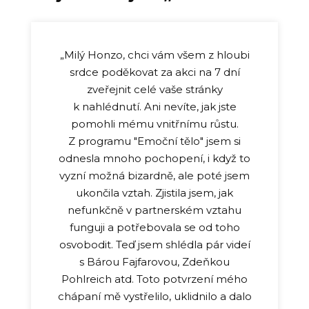
„Milý Honzo, chci vám všem z hloubi
srdce poděkovat za akci na 7 dní
zveřejnit celé vaše stránky
k nahlédnutí. Ani nevíte, jak jste
pomohli mému vnitřnímu růstu.
Z programu "Emoční tělo" jsem si
odnesla mnoho pochopení, i když to
vyzní možná bizardně, ale poté jsem
ukončila vztah. Zjistila jsem, jak
nefunkčně v partnerském vztahu
funguji a potřebovala se od toho
osvobodit. Teď jsem shlédla pár videí
s Bárou Fajfarovou, Zdeňkou
Pohlreich atd. Toto potvrzení mého
chápaní mě vystřelilo, uklidnilo a dalo