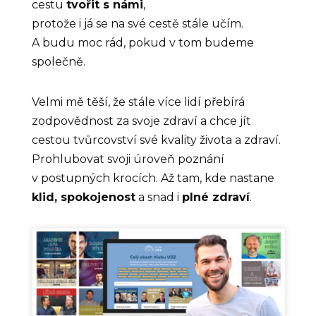
cestu
tvořit s námi
,
protože i já se na své cestě stále učím.
A budu moc rád, pokud v tom budeme
společně.
Velmi mě těší, že stále více lidí přebírá
zodpovědnost za svoje zdraví a chce jít
cestou tvůrcovství své kvality života a zdraví.
Prohlubovat svoji úroveň poznání
v postupných krocích. Až tam, kde nastane
klid, spokojenost
a snad i
plné zdraví
.