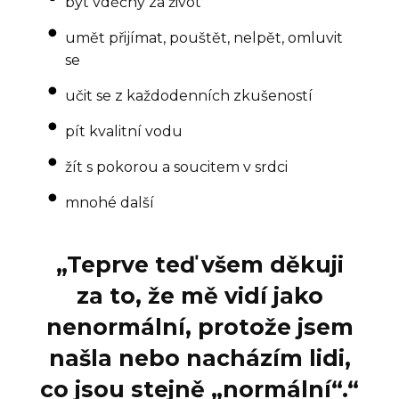
být vděčný za život
umět přijímat, pouštět, nelpět, omluvit
se
učit se z každodenních zkušeností
pít kvalitní vodu
žít s pokorou a soucitem v srdci
mnohé další
„Teprve teď všem děkuji
za to, že mě vidí jako
nenormální, protože jsem
našla nebo nacházím lidi,
co jsou stejně „normální“.
“